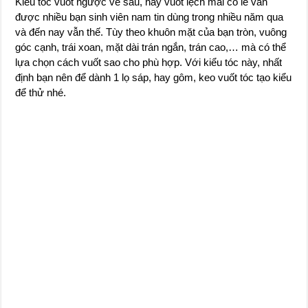
Kiểu tóc vuốt ngược về sau, hay vuốt lệch mái có lẽ vẫn
được nhiều bạn sinh viên nam tin dùng trong nhiều năm qua
và đến nay vẫn thế. Tùy theo khuôn mặt của bạn tròn, vuông
góc cạnh, trái xoan, mặt dài trán ngắn, trán cao,… mà có thể
lựa chọn cách vuốt sao cho phù hợp. Với kiểu tóc này, nhất
định bạn nên để dành 1 lọ sáp, hay gôm, keo vuốt tóc tạo kiểu
để thử nhé.