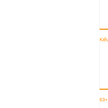
Kiể
63+