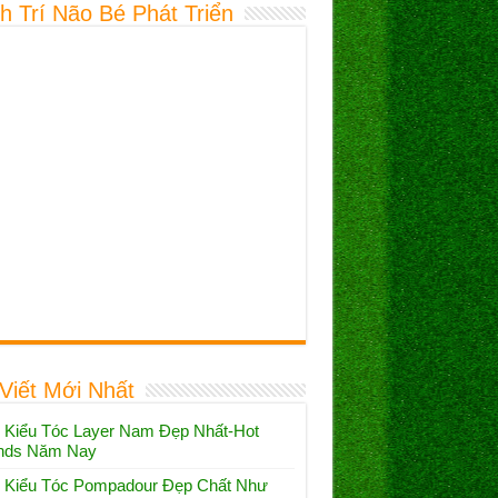
h Trí Não Bé Phát Triển
 Viết Mới Nhất
 Kiểu Tóc Layer Nam Đẹp Nhất-Hot
nds Năm Nay
 Kiểu Tóc Pompadour Đẹp Chất Như