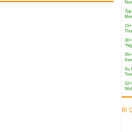
Nướ
Top
Men
15+
Thư
30+
“Ng
35+
Xe
Xu 
Tre
32+
Nhấ
Bí 