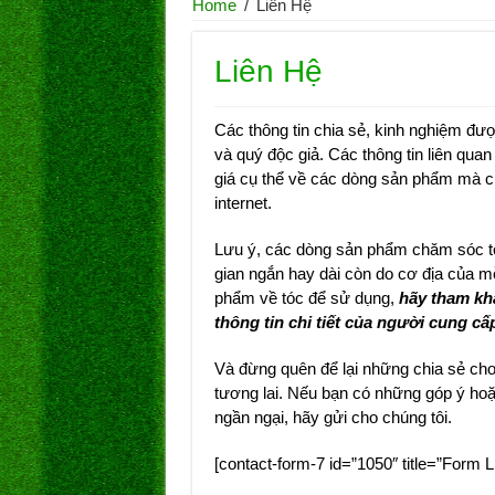
Home
/
Liên Hệ
Liên Hệ
Các thông tin chia sẻ, kinh nghiệm đư
và quý độc giả. Các thông tin liên qu
giá cụ thể về các dòng sản phẩm mà chú
internet.
Lưu ý, các dòng sản phẩm chăm sóc tóc
gian ngắn hay dài còn do cơ địa của m
phẩm về tóc để sử dụng,
hãy tham khả
thông tin chi tiết của người cung c
Và đừng quên để lại những chia sẻ cho 
tương lai. Nếu bạn có những góp ý ho
ngần ngại, hãy gửi cho chúng tôi.
[contact-form-7 id=”1050″ title=”Form L