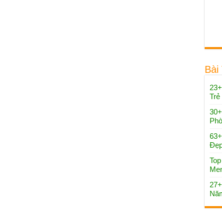
Bài
23+
Trẻ
30+
Phò
63+
Đẹp
Top
Men
27+
Năm