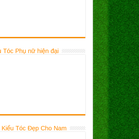
u Tóc Phụ nữ hiện đại
 Kiểu Tóc Đẹp Cho Nam