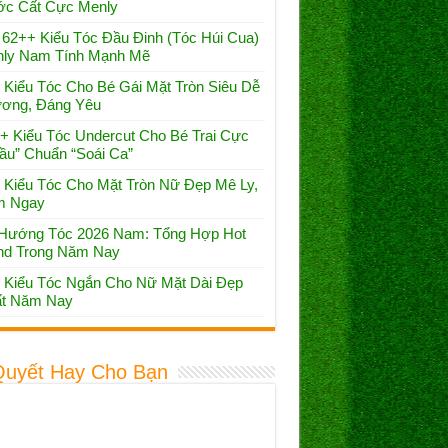
c Cất Cực Menly
 62++ Kiểu Tóc Đầu Đinh (Tóc Húi Cua)
ly Nam Tính Mạnh Mẽ
 Kiểu Tóc Cho Bé Gái Mặt Tròn Siêu Dễ
ơng, Đáng Yêu
+ Kiểu Tóc Undercut Cho Bé Trai Cực
ầu” Chuẩn “Soái Ca”
 Kiểu Tóc Cho Mặt Tròn Nữ Đẹp Mê Ly,
m Ngay
Hướng Tóc 2026 Nam: Tổng Hợp Hot
nd Trong Năm Nay
 Kiểu Tóc Ngắn Cho Nữ Mặt Dài Đẹp
t Năm Nay
Quyết Hay Cho Bạn