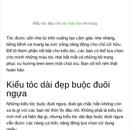
Mẫu tóc đẹp cho
nữ mặt tròn
trẻ trung
Tóc được uốn nhẹ từ trên xuống tạo cảm giác nhẹ nhàng,
bồng bềnh và mang lại sức sống năng động cho chủ sở hữu.
Để tô them phần nổi bật cho kiểu tóc, các bạn có thể lựa chọn
cho mình những màu tóc nhẹ bắt mắt và những bộ trang
phục xu hướng teen teen một chút xíu. Bạn sẽ trở nên thật
hoàn hảo.
Kiểu tóc dài đẹp buộc đuôi
ngựa
Những kiểu tóc buộc đuôi ngựa, đuôi gà chắc hẳn không còn
xa lạ gì với các bạn nữ thời 9x đâu nhỉ. Không phải là kiểu tóc
mới mẻ và hiện đại gì, nhưng kiểu tóc dài đẹp buộc đuôi ngựa
vẫn được các nàng cá tính, năng động lựa chọn sử dụng
nhiều .