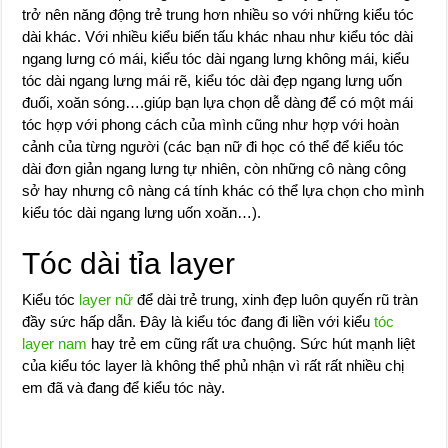
trở nên năng động trẻ trung hơn nhiều so với những kiểu tóc
dài khác. Với nhiều kiểu biến tấu khác nhau như kiểu tóc dài
ngang lưng có mái, kiểu tóc dài ngang lưng không mái, kiểu
tóc dài ngang lưng mái rẽ, kiểu tóc dài đẹp ngang lưng uốn
đuối, xoăn sóng….giúp bạn lựa chọn dễ dàng để có một mái
tóc hợp với phong cách của mình cũng như hợp với hoàn
cảnh của từng người (các bạn nữ đi học có thể để kiểu tóc
dài đơn giản ngang lưng tự nhiên, còn những cô nàng công
sở hay nhưng cô nàng cá tính khác có thể lựa chọn cho mình
kiểu tóc dài ngang lưng uốn xoăn…).
Tóc dài tỉa layer
Kiểu tóc
layer nữ
để dài trẻ trung, xinh đẹp luôn quyến rũ tràn
đầy sức hấp dẫn. Đây là kiểu tóc đang đi liền với kiểu
tóc
layer nam
hay trẻ em cũng rất ưa chuộng. Sức hút mạnh liệt
của kiểu tóc layer là không thể phủ nhận vì rất rất nhiều chị
em đã và đang để kiểu tóc này.