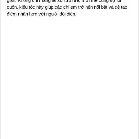
giản. Không chỉ mang lại sự tươi trẻ, mới mẻ cùng sự lôi
cuốn, kiểu tóc này giúp các chị em trở nên nổi bật và dễ tạo
điểm nhấn hơn với người đối diện.