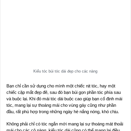
Kiểu tóc búi tóc dài đẹp cho các nàng
Bạn chỉ cần sử dụng cho mình một chiếc nịt tóc, hay một
chiếc cặp mắt đẹp đẽ, sau đó bạn búi gọn phần tóc phía sau
và buộc lại. Khi đó mái tóc dài buộc cao giúp bạn cố định mái
tóc, mang lại sự thoáng mái cho vùng gáy cũng như phần
đầu, rất phù hợp trong những ngày hè nắng nóng, khó chịu.
Không phải chỉ có tóc ngắn mới mang lại sự thoáng mát thoải
mái cho các cô nàng, kiểu tóc dài cũng có thể mang lại điều