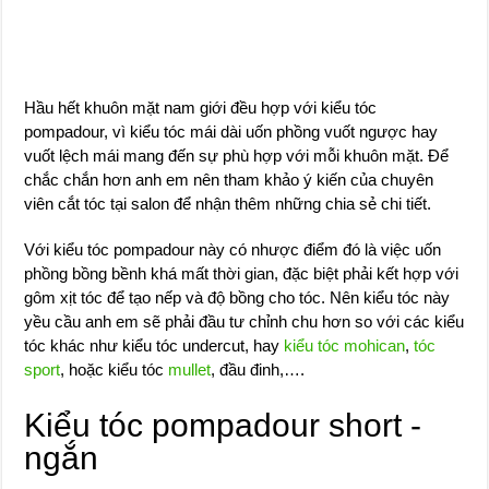
Hầu hết khuôn mặt nam giới đều hợp với kiểu tóc
pompadour, vì kiểu tóc mái dài uốn phồng vuốt ngược hay
vuốt lệch mái mang đến sự phù hợp với mỗi khuôn mặt. Để
chắc chắn hơn anh em nên tham khảo ý kiến của chuyên
viên cắt tóc tại salon để nhận thêm những chia sẻ chi tiết.
Với kiểu tóc pompadour này có nhược điểm đó là việc uốn
phồng bồng bềnh khá mất thời gian, đặc biệt phải kết hợp với
gôm xịt tóc để tạo nếp và độ bồng cho tóc. Nên kiểu tóc này
yều cầu anh em sẽ phải đầu tư chỉnh chu hơn so với các kiểu
tóc khác như kiểu tóc undercut, hay
kiểu tóc mohican
,
tóc
sport
, hoặc kiểu tóc
mullet
, đầu đinh,….
Kiểu tóc pompadour short -
ngắn