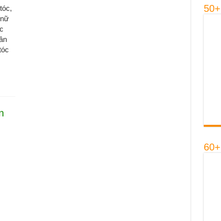
50+
tóc,
 nữ
c
hân
tóc
n
60+