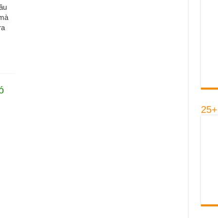
đâu
 mà
ra
ó
25+