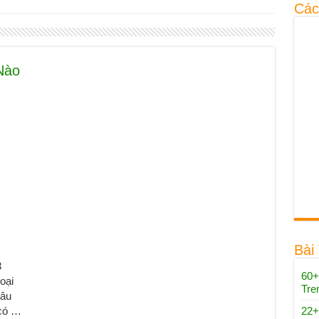
Các
Nào
Bài
3
60+
loại
Tre
Câu
 có …
22+