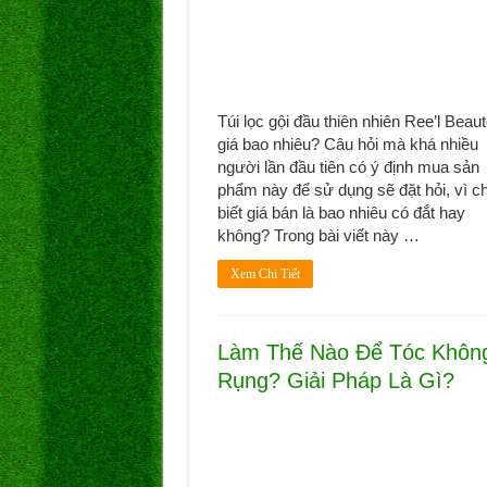
Túi lọc gội đầu thiên nhiên Ree’l Beau
giá bao nhiêu? Câu hỏi mà khá nhiều
người lần đầu tiên có ý định mua sản
phẩm này để sử dụng sẽ đặt hỏi, vì c
biết giá bán là bao nhiêu có đắt hay
không? Trong bài viết này …
Xem Chi Tiết
Làm Thế Nào Để Tóc Không
Rụng? Giải Pháp Là Gì?