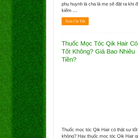
phụ huynh là cha là mẹ sẽ đặt ra khi 
kiếm …
Xem Chi Tiết
Thuốc Mọc Tóc Qik Hair Có
Tốt Không? Giá Bao Nhiêu
Tiền?
Thuốc mọc tóc Qik Hair có thật sự tốt
không? Hay thuốc mọc tóc Qik Hair g