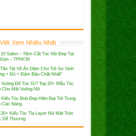
 Viết Xem Nhiều Nhất
 10 Salon – Tiệm Cắt Tóc Nữ Đẹp Tại
 Gòn – TPHCM
 Tần Tật Về Ăn Dặm Cho Trẻ Sơ Sinh
ng + Đủ + Đảm Bảo Chất Nhất”
 Vuông Để Tóc Gì? Top 20+ Mẫu Tóc
 Cho Mặt Vuông Nữ
 Kiểu Tóc Bob Đẹp Hiện Đại Trẻ Trung
 Các Nàng
 20+ Kiểu Tóc Tỉa Layer Nữ Mặt Tròn
 Dễ Thương