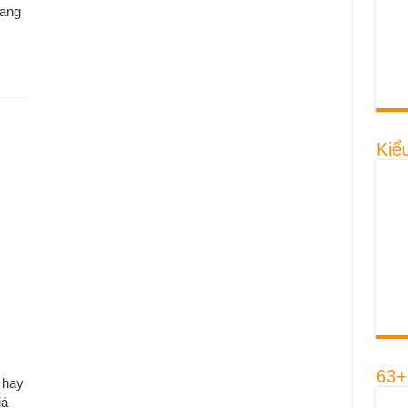
đang
Kiể
63+
 hay
iá