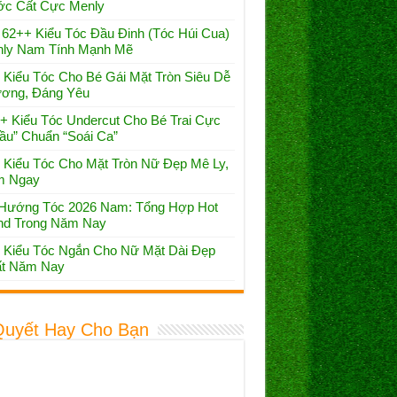
c Cất Cực Menly
 62++ Kiểu Tóc Đầu Đinh (Tóc Húi Cua)
ly Nam Tính Mạnh Mẽ
 Kiểu Tóc Cho Bé Gái Mặt Tròn Siêu Dễ
ơng, Đáng Yêu
+ Kiểu Tóc Undercut Cho Bé Trai Cực
ầu” Chuẩn “Soái Ca”
 Kiểu Tóc Cho Mặt Tròn Nữ Đẹp Mê Ly,
m Ngay
Hướng Tóc 2026 Nam: Tổng Hợp Hot
nd Trong Năm Nay
 Kiểu Tóc Ngắn Cho Nữ Mặt Dài Đẹp
t Năm Nay
Quyết Hay Cho Bạn