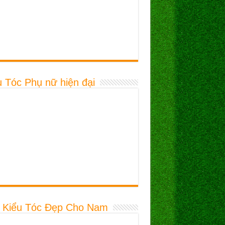
u Tóc Phụ nữ hiện đại
 Kiểu Tóc Đẹp Cho Nam