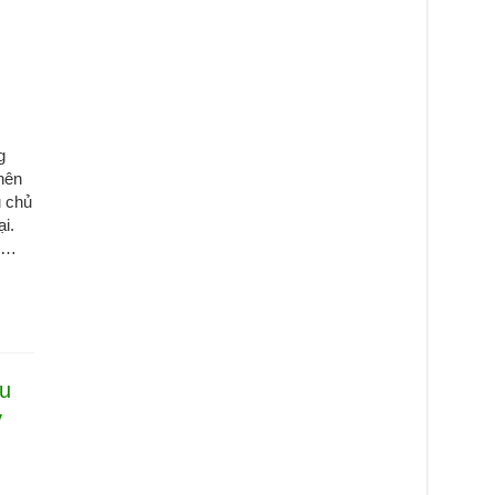
g
 nên
u chủ
ại.
ậy…
u
y