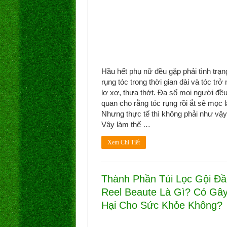
Hầu hết phụ nữ đều gặp phải tình trạn
rụng tóc trong thời gian dài và tóc trở
lơ xơ, thưa thớt. Đa số mọi người đề
quan cho rằng tóc rụng rồi ắt sẽ mọc l
Nhưng thực tế thì không phải như v
Vậy làm thế …
Xem Chi Tiết
Thành Phần Túi Lọc Gội Đầ
Reel Beaute Là Gì? Có Gâ
Hại Cho Sức Khỏe Không?