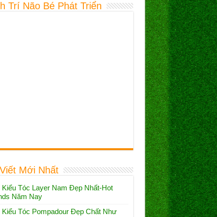
h Trí Não Bé Phát Triển
 Viết Mới Nhất
 Kiểu Tóc Layer Nam Đẹp Nhất-Hot
nds Năm Nay
 Kiểu Tóc Pompadour Đẹp Chất Như