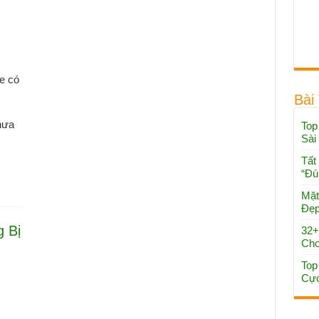
te có
Bài
hưa
Top
Sài
Tất
“Đú
Mặt
Đẹp
 Bị
32+
Cho
Top
Cực