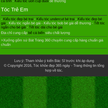
cá tính
-
Kiểu tóc uốn cúp đuôi
dễ thương
Tóc Trẻ Em
-
Kiểu tóc đẹp bé trai
-
Kiểu tóc undercut bé trai
-
Kiểu tóc đẹp bé
gái
- Kiểu tóc ngắn bé gái - Kiểu tóc bob bé gái dễ thương -
Tết tóc
ngắn cho bé gái
-
Tết tóc dài cho bé gái
Địa chỉ cung cấp
bể cá biển
siêu chất lượng
>Xưởng gốm sứ Bát Tràng 360 chuyên cung cấp hàng chuẩn giá
chuẩn
Lưu ý: Tham khảo ý kiến Bác Sĩ trước khi áp dụng
© Copyright 2016,
Tóc khỏe đẹp 365 ngày
- Trang thông tin tổng
hợp về tóc.