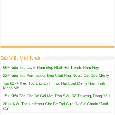
Bài Viết Mới Nhất
60+ Kiểu Tóc Layer Nam Đẹp Nhất-Hot Trends Năm Nay
22+ Kiểu Tóc Pompadour Đẹp Chất Như Nước Cất Cực Menly
Top 62++ Kiểu Tóc Đầu Đinh (Tóc Húi Cua) Menly Nam Tính
Mạnh Mẽ
15+ Kiểu Tóc Cho Bé Gái Mặt Tròn Siêu Dễ Thương, Đáng Yêu
30++ Kiểu Tóc Undercut Cho Bé Trai Cực “Ngầu” Chuẩn “Soái
Ca”