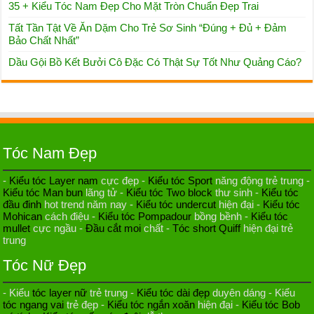
35 + Kiểu Tóc Nam Đẹp Cho Mặt Tròn Chuẩn Đẹp Trai
Tất Tần Tật Về Ăn Dặm Cho Trẻ Sơ Sinh “Đúng + Đủ + Đảm
Bảo Chất Nhất”
Dầu Gội Bồ Kết Bưởi Cô Đặc Có Thật Sự Tốt Như Quảng Cáo?
Tóc Nam Đẹp
-
Kiểu tóc Layer nam
cực đẹp -
Kiểu tóc Sport
năng động trẻ trung -
Kiểu tóc Man bun
lãng tử -
Kiểu tóc Two block
thư sinh -
Kiểu tóc
đầu đinh
hot trend năm nay -
Kiểu tóc undercut
hiện đại -
Kiểu tóc
Mohican
cách điệu -
Kiểu tóc Pompadour
bồng bềnh -
Kiểu tóc
mullet
cực ngầu -
Đầu cắt moi
chất -
Tóc short Quiff
hiện đại trẻ
trung
Tóc Nữ Đẹp
- Kiểu
tóc layer nữ
trẻ trung -
Kiểu tóc dài đẹp
duyên dáng - Kiểu
tóc ngang vai
trẻ đẹp -
Kiểu tóc ngắn xoăn
hiện đại -
Kiểu tóc Bob