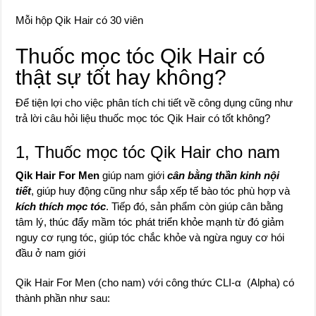
Mỗi hộp Qik Hair có 30 viên
Thuốc mọc tóc Qik Hair có
thật sự tốt hay không?
Để tiện lợi cho việc phân tích chi tiết về công dụng cũng như
trả lời câu hỏi liệu thuốc mọc tóc Qik Hair có tốt không?
1, Thuốc mọc tóc Qik Hair cho nam
Qik Hair For Men
giúp nam giới
cân bằng thần kinh nội
tiết
, giúp huy động cũng như sắp xếp tế bào tóc phù hợp và
kích thích mọc tóc
. Tiếp đó, sản phẩm còn giúp cân bằng
tâm lý, thúc đẩy mầm tóc phát triển khỏe mạnh từ đó giảm
nguy cơ rụng tóc, giúp tóc chắc khỏe và ngừa nguy cơ hói
đầu ở nam giới
Qik Hair For Men (cho nam) với công thức CLI-α (Alpha) có
thành phần như sau: