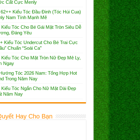
c Cất Cực Menly
 62++ Kiểu Tóc Đầu Đinh (Tóc Húi Cua)
ly Nam Tính Mạnh Mẽ
 Kiểu Tóc Cho Bé Gái Mặt Tròn Siêu Dễ
ơng, Đáng Yêu
+ Kiểu Tóc Undercut Cho Bé Trai Cực
ầu” Chuẩn “Soái Ca”
 Kiểu Tóc Cho Mặt Tròn Nữ Đẹp Mê Ly,
m Ngay
Hướng Tóc 2026 Nam: Tổng Hợp Hot
nd Trong Năm Nay
 Kiểu Tóc Ngắn Cho Nữ Mặt Dài Đẹp
t Năm Nay
Quyết Hay Cho Bạn