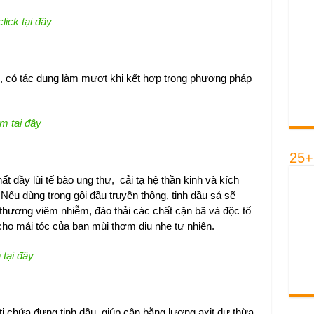
click tại đây
n, có tác dụng làm mượt khi kết hợp trong phương pháp
m tại đây
25+
t đầy lùi tế bào ung thư, cải tạ hệ thần kinh và kích
 Nếu dùng trong gội đầu truyền thông, tinh dầu sả sẽ
 thương viêm nhiễm, đào thải các chất cặn bã và độc tố
ho mái tóc của bạn mùi thơm dịu nhẹ tự nhiên.
 tại đây
iti chứa đựng tinh dầu, giúp cân bằng lượng axit dư thừa