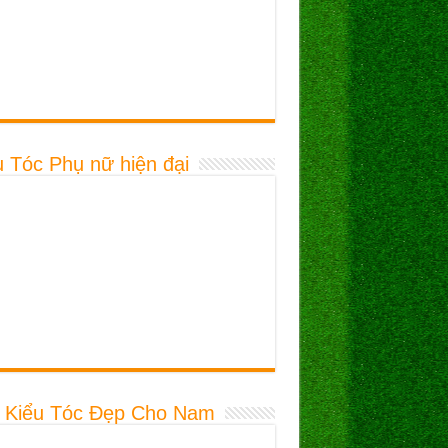
u Tóc Phụ nữ hiện đại
 Kiểu Tóc Đẹp Cho Nam