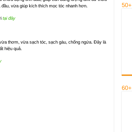
50+
a đầu, vừa giúp kích thích mọc tóc nhanh hơn.
ởi
tại đây
 vừa thơm, vừa sạch tóc, sạch gàu, chống ngứa. Đây là
t hiệu quả.
y
60+