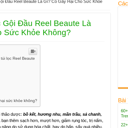
Gội Đầu Reel Beaute Là Gì? Có Gây Hại Cho Sức Khỏe
Các
 Gội Đầu Reel Beaute Là
o Sức Khỏe Không?
túi lọc Reel Beaute
Bài
 hại sức khỏe không?
60+
ại thảo dược:
bồ kết, hương nhu, mần trầu, sả chanh,
Tre
a bạn thêm sạch hơn, mượt hơn, giảm rụng tóc, trị nấm,
22+
n nặng do sử dụng hóa chất, hay do hấp, sấy quá nhiều.