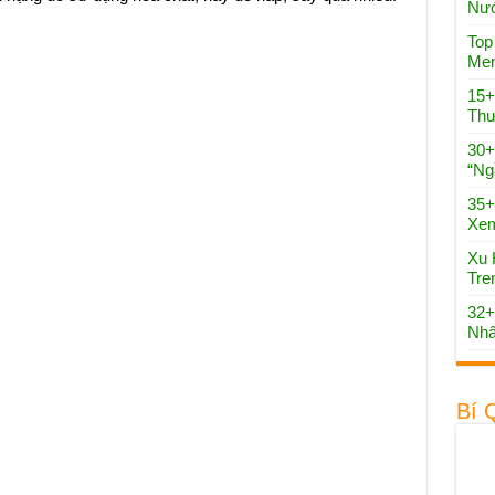
Nướ
Top
Men
15+
Thư
30+
“Ng
35+
Xe
Xu 
Tre
32+
Nhấ
Bí 