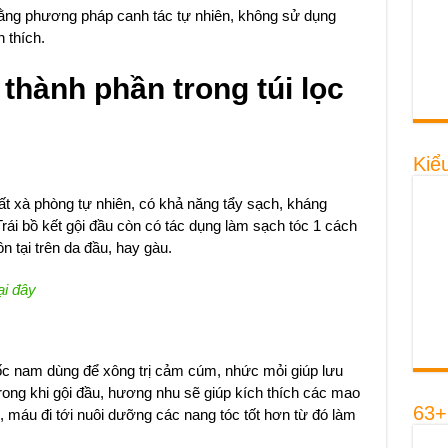
ằng phương pháp canh tác tự nhiên, không sử dụng
 thích.
thành phần trong túi lọc
Kiể
t xà phòng tự nhiên, có khả năng tẩy sạch, kháng
rái bồ kết gội đầu còn có tác dụng làm sạch tóc 1 cách
ồn tại trên da đầu, hay gàu.
ại đây
uốc nam dùng để xông trị cảm cúm, nhức mỏi giúp lưu
rong khi gội đầu, hương nhu sẽ giúp kích thích các mao
63+
máu đi tới nuôi dưỡng các nang tóc tốt hơn từ đó làm