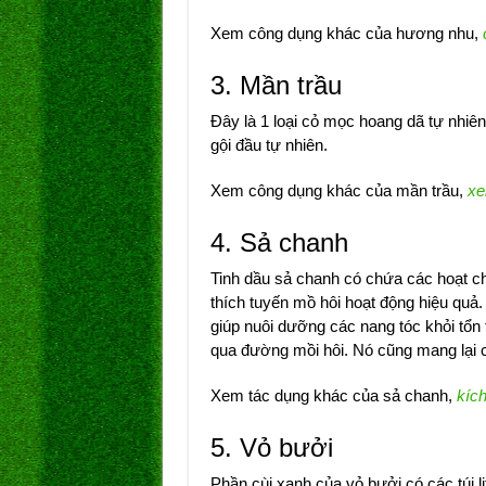
Xem công dụng khác của hương nhu,
3. Mần trầu
Đây là 1 loại cỏ mọc hoang dã tự nhiê
gội đầu tự nhiên.
Xem công dụng khác của mần trầu,
xe
4. Sả chanh
Tinh dầu sả chanh có chứa các hoạt chấ
thích tuyến mồ hôi hoạt động hiệu quả.
giúp nuôi dưỡng các nang tóc khỏi tổn
qua đường mồi hôi. Nó cũng mang lại c
Xem tác dụng khác của sả chanh,
kích
5. Vỏ bưởi
Phần cùi xanh của vỏ bưởi có các túi l