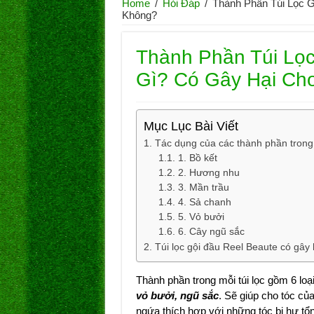
Home
/
Hỏi Đáp
/
Thành Phần Túi Lọc 
Không?
Thành Phần Túi Lọc
Gì? Có Gây Hại Ch
Mục Lục Bài Viết
Tác dụng của các thành phần trong 
1. Bồ kết
2. Hương nhu
3. Mần trầu
4. Sả chanh
5. Vỏ bưởi
6. Cây ngũ sắc
Túi lọc gội đầu Reel Beaute có gây
Thành phần trong mỗi túi lọc gồm 6 lo
vỏ bưởi, ngũ sắc
. Sẽ giúp cho tóc củ
ngứa thích hợp với những tóc bị hư tổ