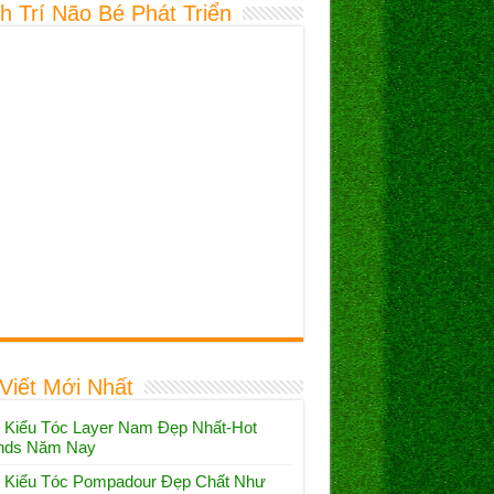
h Trí Não Bé Phát Triển
 Viết Mới Nhất
 Kiểu Tóc Layer Nam Đẹp Nhất-Hot
nds Năm Nay
 Kiểu Tóc Pompadour Đẹp Chất Như