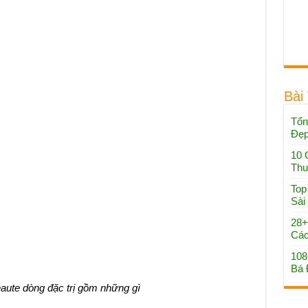
Bài
Tổn
Đẹ
10 
Thu
Top
Sài
28+
Các
108
Bá 
beaute dòng đặc trị gồm những gì