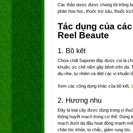
Các thảo dược được chúng tôi trồng b
phân hóa học, thuôc trừ sâu, thuốc kích
Tác dụng của các 
Reel Beaute
1. Bồ kết
Chứa chất Saponin đây được coi là chấ
khuẩn, ức chế nấm gây bênh trên da. T
dịu nhe, tự nhiên và diệt các vi khuẩn t
Xem các công dụng khác của bồ kết,
t
2. Hương nhu
Đây là loại cây được dùng trong vị th
thông huyết mạch trong cơ thể. Dùng t
mạch dưới da đầu hoạt động mạnh mẽ, 
chân tóc khỏe, to chắc, giảm rụng tóc.