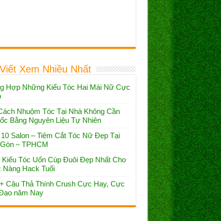
 Viết Xem Nhiều Nhất
g Hợp Những Kiểu Tóc Hai Mái Nữ Cực
p
Cách Nhuộm Tóc Tại Nhà Không Cần
ốc Bằng Nguyên Liệu Tự Nhiên
 10 Salon – Tiệm Cắt Tóc Nữ Đẹp Tại
 Gòn – TPHCM
 Kiểu Tóc Uốn Cúp Đuôi Đẹp Nhất Cho
 Nàng Hack Tuổi
+ Câu Thả Thính Crush Cực Hay, Cực
Đạo năm Nay