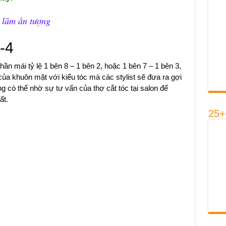
h lãm ấn tượng
6-4
ần mái tỷ lệ 1 bên 8 – 1 bên 2, hoặc 1 bên 7 – 1 bên 3,
ủa khuôn mặt với kiểu tóc mà các stylist sẽ đưa ra gợi
 có thể nhờ sự tư vấn của thợ cắt tóc tại salon để
ất.
25+