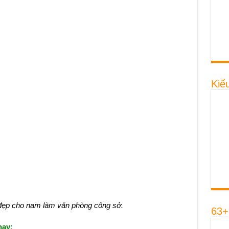
Kiể
đẹp cho nam làm văn phòng công sở.
63+
hay: