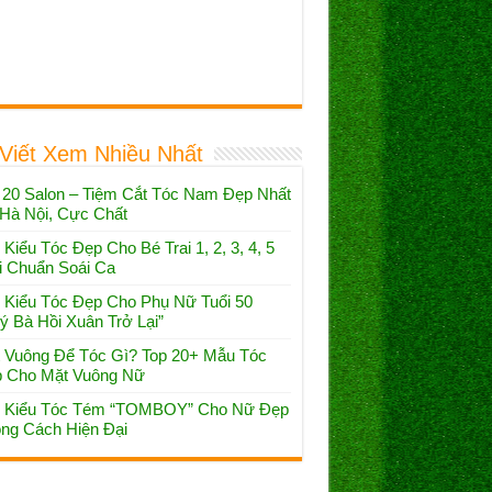
 Viết Xem Nhiều Nhất
 20 Salon – Tiệm Cắt Tóc Nam Đẹp Nhất
 Hà Nội, Cực Chất
 Kiểu Tóc Đẹp Cho Bé Trai 1, 2, 3, 4, 5
i Chuẩn Soái Ca
 Kiểu Tóc Đẹp Cho Phụ Nữ Tuổi 50
ý Bà Hồi Xuân Trở Lại”
 Vuông Để Tóc Gì? Top 20+ Mẫu Tóc
 Cho Mặt Vuông Nữ
 Kiểu Tóc Tém “TOMBOY” Cho Nữ Đẹp
ng Cách Hiện Đại