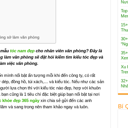
Nướ
Top
Men
15+
Thư
ông sở làm văn phòng
30+
“Ng
c mẫu
tóc nam đẹp
cho nhân viên văn phòng? Đây là
35+
 làm văn phòng sẽ đặt hỏi kiếm tìm kiểu tóc đẹp và
Xe
làm việc văn phòng.
Xu 
Tre
 mình nổi bật ấn tượng mỗi khi đến công ty, có rất
32+
ày dép, đồng hồ, túi xách,… và kiểu tóc. Nếu như các sản
Nhấ
gười lựa chọn thì với kiểu tóc nào đẹp, hợp với khuôn
ạn cũng là 1 tiêu chí đặc biệt giúp bạn nổi bật tại nơi
c khỏe đẹp 365 ngày
xin chia sẻ gửi đến các anh
Bí 
h lãm và sang trọng nên tham khảo ngay và luôn.