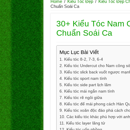
Home
/
Kiểu Tóc Đẹp
/
Kiểu Tóc Đẹp C
Chuẩn Soái Ca
30+ Kiểu Tóc Nam 
Chuẩn Soái Ca
Mục Lục Bài Viết
Kiểu tóc 8-2, 7-3, 6-4
Kiểu tóc Undercut cho Nam công sở 
Kiểu tóc slick back vuốt ngược mạ
Kiểu tóc sport nam tính
Kiểu tóc side part lịch lãm
Kiểu tóc mái ngắn nam tính
Kiểu tóc rẽ ngôi giữa
Kiểu tóc để mái phong cách Hàn Q
Kiểu tóc xoăn độc đáo phá cách ch
Các kiểu tóc khác phù hợp với a
Kiểu tóc layer lãng tử
Kiểu tóc uốn phồng