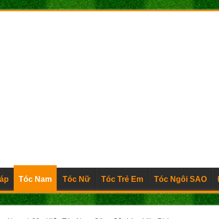
Đáp
Tóc Nam
Tóc Nữ
Tóc Trẻ Em
Tóc Ngôi SAO