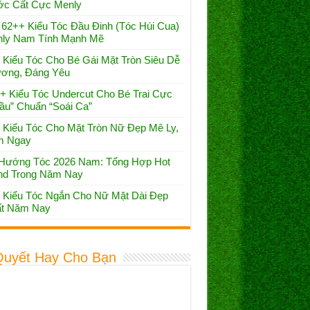
c Cất Cực Menly
 62++ Kiểu Tóc Đầu Đinh (Tóc Húi Cua)
ly Nam Tính Mạnh Mẽ
 Kiểu Tóc Cho Bé Gái Mặt Tròn Siêu Dễ
ơng, Đáng Yêu
+ Kiểu Tóc Undercut Cho Bé Trai Cực
ầu” Chuẩn “Soái Ca”
 Kiểu Tóc Cho Mặt Tròn Nữ Đẹp Mê Ly,
m Ngay
Hướng Tóc 2026 Nam: Tổng Hợp Hot
nd Trong Năm Nay
 Kiểu Tóc Ngắn Cho Nữ Mặt Dài Đẹp
t Năm Nay
Quyết Hay Cho Bạn