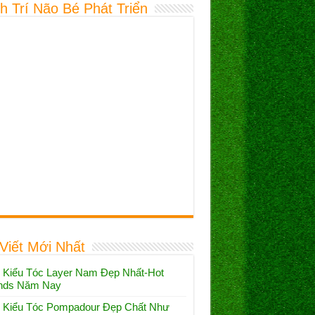
h Trí Não Bé Phát Triển
 Viết Mới Nhất
 Kiểu Tóc Layer Nam Đẹp Nhất-Hot
nds Năm Nay
 Kiểu Tóc Pompadour Đẹp Chất Như