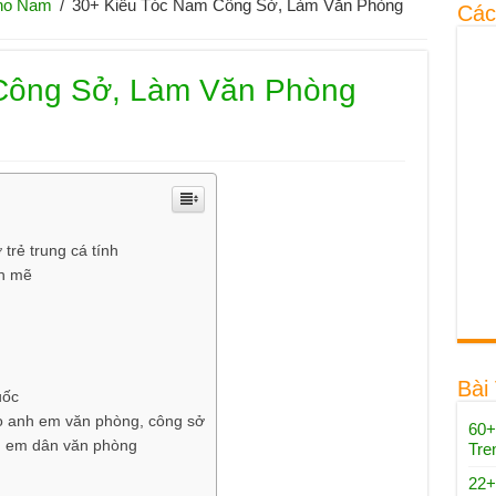
ho Nam
/
30+ Kiểu Tóc Nam Công Sở, Làm Văn Phòng
Các
Công Sở, Làm Văn Phòng
trẻ trung cá tính
nh mẽ
Bài
uốc
o anh em văn phòng, công sở
60+
nh em dân văn phòng
Tre
22+