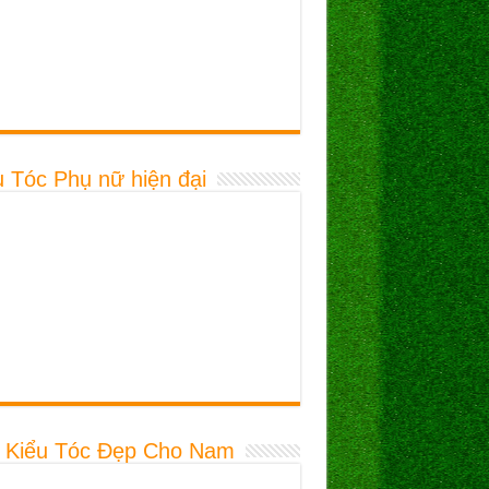
u Tóc Phụ nữ hiện đại
 Kiểu Tóc Đẹp Cho Nam