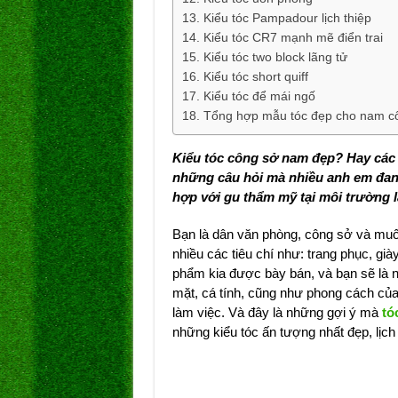
Kiểu tóc Pampadour lịch thiệp
Kiểu tóc CR7 mạnh mẽ điển trai
Kiểu tóc two block lãng tử
Kiểu tóc short quiff
Kiểu tóc để mái ngố
Tổng hợp mẫu tóc đẹp cho nam c
Kiểu tóc công sở nam đẹp? Hay cá
những câu hỏi mà nhiều anh em đang
hợp với gu thẩm mỹ tại môi trường 
Bạn là dân văn phòng, công sở và muốn
nhiều các tiêu chí như: trang phục, gi
phẩm kia được bày bán, và bạn sẽ là n
mặt, cá tính, cũng như phong cách của b
làm việc. Và đây là những gợi ý mà
tó
những kiểu tóc ấn tượng nhất đẹp, lịc