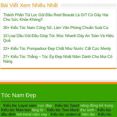
Quả
22+ Kiểu Tóc Pompadour Đẹp Chất Như Nước Cất Cực Menly
27+ Kiểu Tóc Thẳng – Tóc Ép Đẹp Nhất Năm Dành Cho Mọi Cô
Nàng
Tóc Nam Đẹp
-
Kiểu tóc Layer nam
cực đẹp -
Kiểu tóc Sport
năng động trẻ trung -
Kiểu tóc Man bun
lãng tử -
Kiểu tóc Two block
thư sinh -
Kiểu tóc
đầu đinh
hot trend năm nay -
Kiểu tóc undercut
hiện đại -
Kiểu tóc
Mohican
cách điệu -
Kiểu tóc Pompadour
bồng bềnh -
Kiểu tóc
mullet
cực ngầu -
Đầu cắt moi
chất -
Tóc short Quiff
hiện đại trẻ
trung
Tóc Nữ Đẹp
- Kiểu
tóc layer nữ
trẻ trung -
Kiểu tóc dài đẹp
duyên dáng - Kiểu
tóc ngang vai
trẻ đẹp -
Kiểu tóc ngắn xoăn
hiện đại -
Kiểu tóc Bob