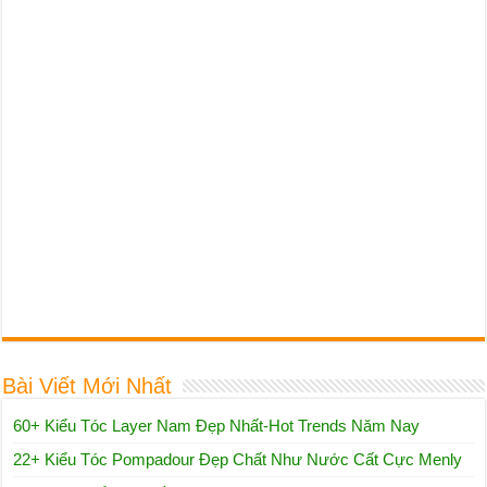
Bài Viết Mới Nhất
60+ Kiểu Tóc Layer Nam Đẹp Nhất-Hot Trends Năm Nay
22+ Kiểu Tóc Pompadour Đẹp Chất Như Nước Cất Cực Menly
Top 62++ Kiểu Tóc Đầu Đinh (Tóc Húi Cua) Menly Nam Tính
Mạnh Mẽ
15+ Kiểu Tóc Cho Bé Gái Mặt Tròn Siêu Dễ Thương, Đáng Yêu
30++ Kiểu Tóc Undercut Cho Bé Trai Cực “Ngầu” Chuẩn “Soái
Ca”
35+ Kiểu Tóc Cho Mặt Tròn Nữ Đẹp Mê Ly, Xem Ngay