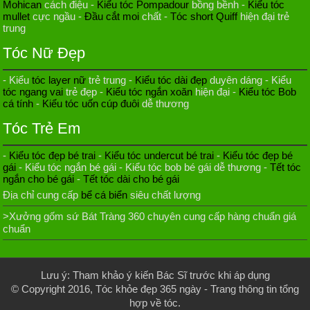
cá tính
-
Kiểu tóc uốn cúp đuôi
dễ thương
Tóc Trẻ Em
-
Kiểu tóc đẹp bé trai
-
Kiểu tóc undercut bé trai
-
Kiểu tóc đẹp bé
gái
- Kiểu tóc ngắn bé gái - Kiểu tóc bob bé gái dễ thương -
Tết tóc
ngắn cho bé gái
-
Tết tóc dài cho bé gái
Địa chỉ cung cấp
bể cá biển
siêu chất lượng
>Xưởng gốm sứ Bát Tràng 360 chuyên cung cấp hàng chuẩn giá
chuẩn
Lưu ý: Tham khảo ý kiến Bác Sĩ trước khi áp dụng
© Copyright 2016,
Tóc khỏe đẹp 365 ngày
- Trang thông tin tổng
hợp về tóc.