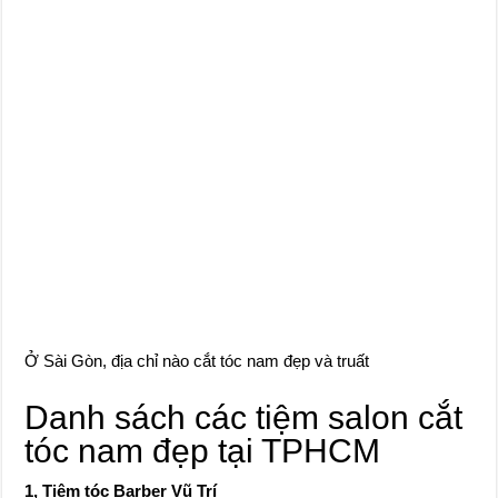
Ở Sài Gòn, địa chỉ nào cắt tóc nam đẹp và truất
Danh sách các tiệm salon cắt
tóc nam đẹp tại TPHCM
1, Tiệm tóc Barber Vũ Trí
Chi nhánh 1: 306/15 Nguyễn Thị Minh Khai, phường 5 , Quận
3
Chi nhánh 2: 306/8 Nguyễn Thị Minh Khai, phường 5, Quận 3
Chi nhánh 3: Số 48 đường số 10, cư xá Ra đa, Quận 6