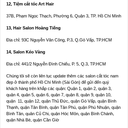
14, Salon Kéo Vàng
Địa chỉ: 441/2 Nguyễn Đình Chiểu, P. 5, Q.3, TP.HCM
Chúng tôi sẽ còn liên tục update thêm các salon cắt tóc nam
đẹp ở thành phố Hồ Chí Minh (Sài Gòn) để gửi đến quý
khách hàng trên khắp các quận: Quận 1, quận 2, quận 3,
quận 4, quận 5, quận 6, quận 7, quận 8, quận 9, quận 10,
quận 11, quận 12, quận Thủ Đức, quận Gò Vấp, quận Bình
Thạnh, quận Tân Bình, quận Tân Phú, quận Phú Nhuận, quận
Bình Tân, quân Củ Chi, quận Hóc Môn, quận Bình Chánh,
quận Nhà Bè, quận Cần Giờ
Previous
Top 20 Salon – Cửa Hàng Cắt
Tóc Nữ Đẹp Ở Hà Nội
Next
Top 10 Salon – Tiệm Cắt Tóc
Nữ Đẹp Tại Sài Gòn – TPHCM