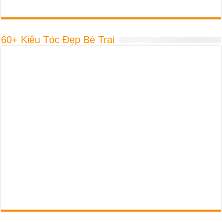
Bài Viết Xem Nhiều Nhất
Thành Phần Túi Lọc Gội Đầu Reel Beaute Là Gì? Có Gây Hại
Cho Sức Khỏe Không?
30+ Kiểu Tóc Nam Công Sở, Làm Văn Phòng Chuẩn Soái Ca
10 Loại Dầu Gội Đầu Giúp Tóc Mọc Nhanh Dày An Toàn Và Hiệu