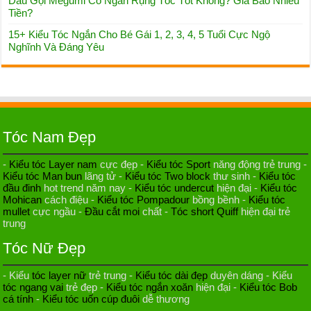
Dầu Gội Megumi Có Ngăn Rụng Tóc Tốt Không? Giá Bao Nhiêu
Tiền?
15+ Kiểu Tóc Ngắn Cho Bé Gái 1, 2, 3, 4, 5 Tuổi Cực Ngộ
Nghĩnh Và Đáng Yêu
Tóc Nam Đẹp
-
Kiểu tóc Layer nam
cực đẹp -
Kiểu tóc Sport
năng động trẻ trung -
Kiểu tóc Man bun
lãng tử -
Kiểu tóc Two block
thư sinh -
Kiểu tóc
đầu đinh
hot trend năm nay -
Kiểu tóc undercut
hiện đại -
Kiểu tóc
Mohican
cách điệu -
Kiểu tóc Pompadour
bồng bềnh -
Kiểu tóc
mullet
cực ngầu -
Đầu cắt moi
chất -
Tóc short Quiff
hiện đại trẻ
trung
Tóc Nữ Đẹp
- Kiểu
tóc layer nữ
trẻ trung -
Kiểu tóc dài đẹp
duyên dáng - Kiểu
tóc ngang vai
trẻ đẹp -
Kiểu tóc ngắn xoăn
hiện đại -
Kiểu tóc Bob
cá tính
-
Kiểu tóc uốn cúp đuôi
dễ thương