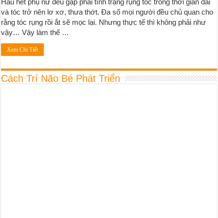
Hầu hết phụ nữ đều gặp phải tình trạng rụng tóc trong thời gian dài
và tóc trở nên lơ xơ, thưa thớt. Đa số mọi người đều chủ quan cho
rằng tóc rụng rồi ắt sẽ mọc lại. Nhưng thực tế thì không phải như
vậy… Vậy làm thế …
Xem Chi Tiết
Cách Trí Não Bé Phát Triển