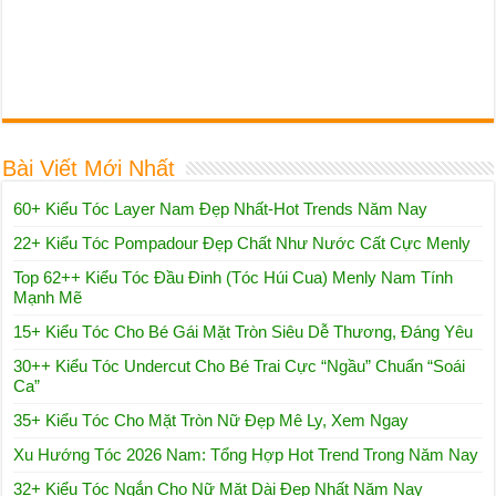
Bài Viết Mới Nhất
60+ Kiểu Tóc Layer Nam Đẹp Nhất-Hot Trends Năm Nay
22+ Kiểu Tóc Pompadour Đẹp Chất Như Nước Cất Cực Menly
Top 62++ Kiểu Tóc Đầu Đinh (Tóc Húi Cua) Menly Nam Tính
Mạnh Mẽ
15+ Kiểu Tóc Cho Bé Gái Mặt Tròn Siêu Dễ Thương, Đáng Yêu
30++ Kiểu Tóc Undercut Cho Bé Trai Cực “Ngầu” Chuẩn “Soái
Ca”
35+ Kiểu Tóc Cho Mặt Tròn Nữ Đẹp Mê Ly, Xem Ngay
Xu Hướng Tóc 2026 Nam: Tổng Hợp Hot Trend Trong Năm Nay
32+ Kiểu Tóc Ngắn Cho Nữ Mặt Dài Đẹp Nhất Năm Nay